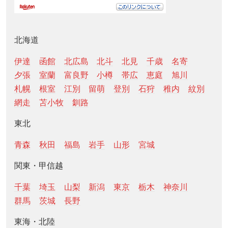
北海道
伊達
函館
北広島
北斗
北見
千歳
名寄
夕張
室蘭
富良野
小樽
帯広
恵庭
旭川
札幌
根室
江別
留萌
登別
石狩
稚内
紋別
網走
苫小牧
釧路
東北
青森
秋田
福島
岩手
山形
宮城
関東・甲信越
千葉
埼玉
山梨
新潟
東京
栃木
神奈川
群馬
茨城
長野
東海・北陸