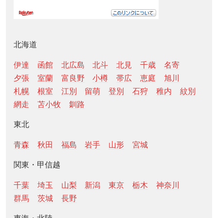
北海道
伊達
函館
北広島
北斗
北見
千歳
名寄
夕張
室蘭
富良野
小樽
帯広
恵庭
旭川
札幌
根室
江別
留萌
登別
石狩
稚内
紋別
網走
苫小牧
釧路
東北
青森
秋田
福島
岩手
山形
宮城
関東・甲信越
千葉
埼玉
山梨
新潟
東京
栃木
神奈川
群馬
茨城
長野