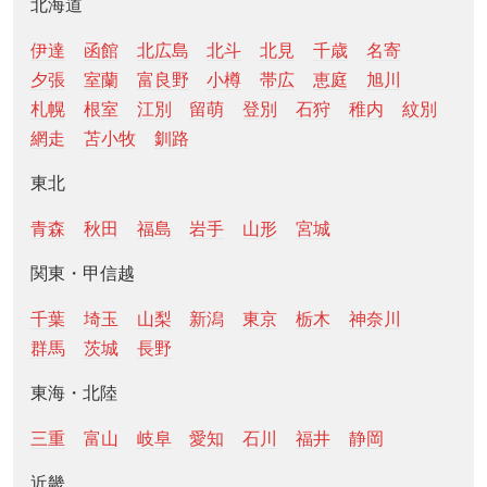
北海道
伊達
函館
北広島
北斗
北見
千歳
名寄
夕張
室蘭
富良野
小樽
帯広
恵庭
旭川
札幌
根室
江別
留萌
登別
石狩
稚内
紋別
網走
苫小牧
釧路
東北
青森
秋田
福島
岩手
山形
宮城
関東・甲信越
千葉
埼玉
山梨
新潟
東京
栃木
神奈川
群馬
茨城
長野
東海・北陸
三重
富山
岐阜
愛知
石川
福井
静岡
近畿