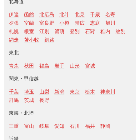
北海道
伊達
函館
北広島
北斗
北見
千歳
名寄
夕張
室蘭
富良野
小樽
帯広
恵庭
旭川
札幌
根室
江別
留萌
登別
石狩
稚内
紋別
網走
苫小牧
釧路
東北
青森
秋田
福島
岩手
山形
宮城
関東・甲信越
千葉
埼玉
山梨
新潟
東京
栃木
神奈川
群馬
茨城
長野
東海・北陸
三重
富山
岐阜
愛知
石川
福井
静岡
近畿