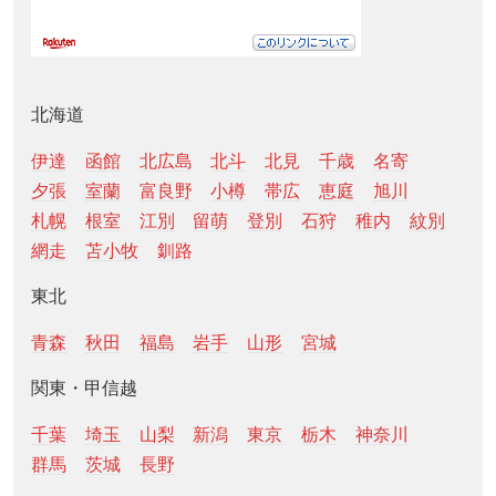
北海道
伊達
函館
北広島
北斗
北見
千歳
名寄
夕張
室蘭
富良野
小樽
帯広
恵庭
旭川
札幌
根室
江別
留萌
登別
石狩
稚内
紋別
網走
苫小牧
釧路
東北
青森
秋田
福島
岩手
山形
宮城
関東・甲信越
千葉
埼玉
山梨
新潟
東京
栃木
神奈川
群馬
茨城
長野