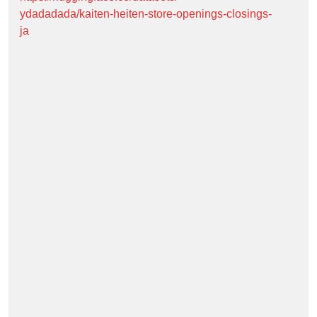
ydadadada/kaiten-heiten-store-openings-closings-
ja