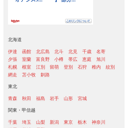
北海道
伊達
函館
北広島
北斗
北見
千歳
名寄
夕張
室蘭
富良野
小樽
帯広
恵庭
旭川
札幌
根室
江別
留萌
登別
石狩
稚内
紋別
網走
苫小牧
釧路
東北
青森
秋田
福島
岩手
山形
宮城
関東・甲信越
千葉
埼玉
山梨
新潟
東京
栃木
神奈川