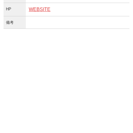
HP
WEBSITE
備考