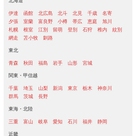
北海道
伊達
函館
北広島
北斗
北見
千歳
名寄
夕張
室蘭
富良野
小樽
帯広
恵庭
旭川
札幌
根室
江別
留萌
登別
石狩
稚内
紋別
網走
苫小牧
釧路
東北
青森
秋田
福島
岩手
山形
宮城
関東・甲信越
千葉
埼玉
山梨
新潟
東京
栃木
神奈川
群馬
茨城
長野
東海・北陸
三重
富山
岐阜
愛知
石川
福井
静岡
近畿