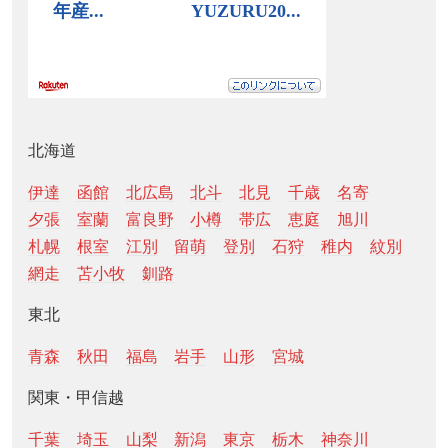
北海道
伊達
函館
北広島
北斗
北見
千歳
名寄
夕張
室蘭
富良野
小樽
帯広
恵庭
旭川
札幌
根室
江別
留萌
登別
石狩
稚内
紋別
網走
苫小牧
釧路
東北
青森
秋田
福島
岩手
山形
宮城
関東・甲信越
千葉
埼玉
山梨
新潟
東京
栃木
神奈川