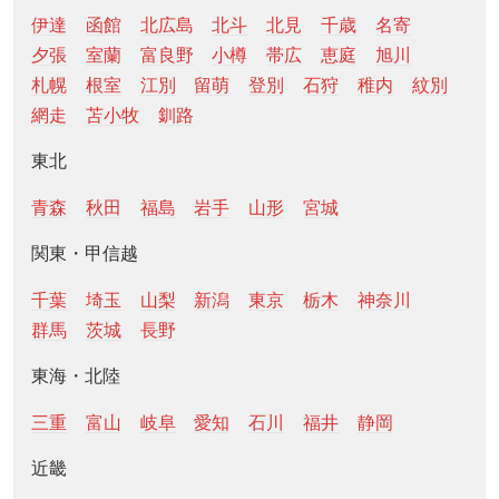
伊達
函館
北広島
北斗
北見
千歳
名寄
夕張
室蘭
富良野
小樽
帯広
恵庭
旭川
札幌
根室
江別
留萌
登別
石狩
稚内
紋別
網走
苫小牧
釧路
東北
青森
秋田
福島
岩手
山形
宮城
関東・甲信越
千葉
埼玉
山梨
新潟
東京
栃木
神奈川
群馬
茨城
長野
東海・北陸
三重
富山
岐阜
愛知
石川
福井
静岡
近畿