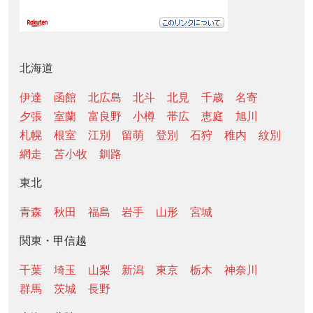
北海道
伊達
函館
北広島
北斗
北見
千歳
名寄
夕張
室蘭
富良野
小樽
帯広
恵庭
旭川
札幌
根室
江別
留萌
登別
石狩
稚内
紋別
網走
苫小牧
釧路
東北
青森
秋田
福島
岩手
山形
宮城
関東・甲信越
千葉
埼玉
山梨
新潟
東京
栃木
神奈川
群馬
茨城
長野