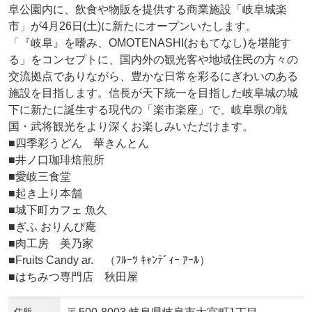
阜公園内に、飲食や物販を提供する商業施設「岐阜城楽
市」が4月26日(土)に新たにオープンいたします。
「『岐阜』を嗜み、OMOTENASHI(おもてなし)を堪能す
る」をコンセプトに、国内外の観光客や地域住民の方々の
交流拠点でありながら、豊かな日常を彩るにぎわいのある
施設を目指します。信長が天下統一を目指した岐阜城の城
下に新たに誕生する現代の「楽市楽座」で、岐阜県の戦
国・武将観光をより深くお楽しみいただけます。
■四季彩うどん 華きんとん
■井ノ口珈琲焙煎所
■愛岐三食堂
■起き上り本舗
■城下町カフェ 魚久
■ぎふ おりんぴ庵
■肉工房 美乃家
■Fruits Candy ar. （ﾌﾙｰﾂ ｷｬﾝﾃﾞｨｰ ｱｰﾙ）
■はちみつ専門店 秋田屋
住所