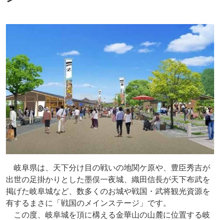
岐阜県は、天下分け目の戦いの地関ケ原や、豊臣秀吉が
出世の足掛かりとした墨俣一夜城、織田信長が天下布武を
掲げた岐阜城など、数多くのお城や戦国・武将観光資源を
有するまさに「戦国のメインステージ」です。
この度、岐阜城を頂に構える金華山の山麓に位置する岐