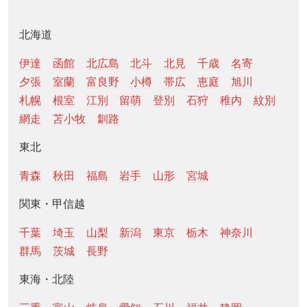
北海道
伊達
函館
北広島
北斗
北見
千歳
名寄
夕張
室蘭
富良野
小樽
帯広
恵庭
旭川
札幌
根室
江別
留萌
登別
石狩
稚内
紋別
網走
苫小牧
釧路
東北
青森
秋田
福島
岩手
山形
宮城
関東・甲信越
千葉
埼玉
山梨
新潟
東京
栃木
神奈川
群馬
茨城
長野
東海・北陸