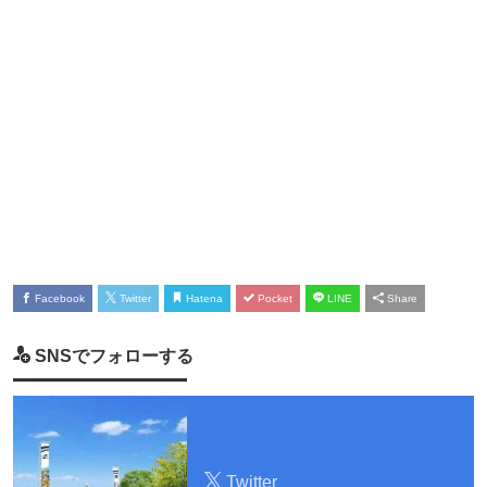
Facebook
Twitter
Hatena
Pocket
LINE
Share
SNSでフォローする
Twitter