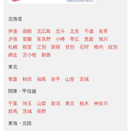
北海道
伊達
函館
北広島
北斗
北見
千歳
名寄
夕張
室蘭
富良野
小樽
帯広
恵庭
旭川
札幌
根室
江別
留萌
登別
石狩
稚内
紋別
網走
苫小牧
釧路
東北
青森
秋田
福島
岩手
山形
宮城
関東・甲信越
千葉
埼玉
山梨
新潟
東京
栃木
神奈川
群馬
茨城
長野
東海・北陸