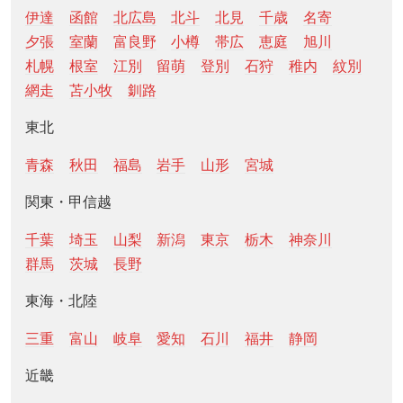
伊達
函館
北広島
北斗
北見
千歳
名寄
夕張
室蘭
富良野
小樽
帯広
恵庭
旭川
札幌
根室
江別
留萌
登別
石狩
稚内
紋別
網走
苫小牧
釧路
東北
青森
秋田
福島
岩手
山形
宮城
関東・甲信越
千葉
埼玉
山梨
新潟
東京
栃木
神奈川
群馬
茨城
長野
東海・北陸
三重
富山
岐阜
愛知
石川
福井
静岡
近畿