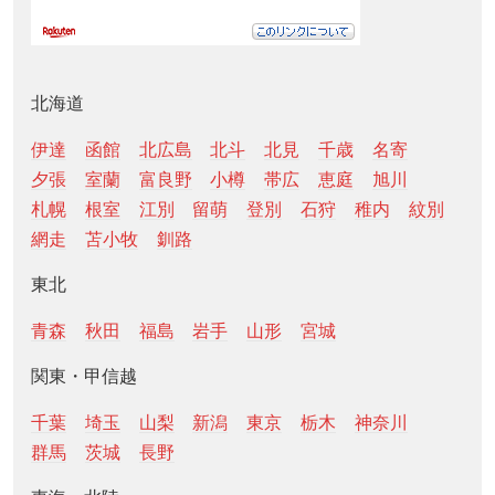
北海道
伊達
函館
北広島
北斗
北見
千歳
名寄
夕張
室蘭
富良野
小樽
帯広
恵庭
旭川
札幌
根室
江別
留萌
登別
石狩
稚内
紋別
網走
苫小牧
釧路
東北
青森
秋田
福島
岩手
山形
宮城
関東・甲信越
千葉
埼玉
山梨
新潟
東京
栃木
神奈川
群馬
茨城
長野