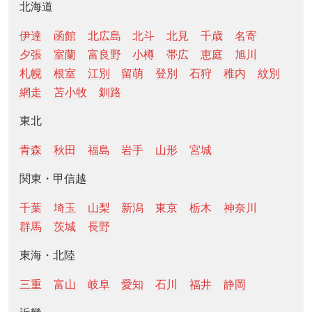
北海道
伊達
函館
北広島
北斗
北見
千歳
名寄
夕張
室蘭
富良野
小樽
帯広
恵庭
旭川
札幌
根室
江別
留萌
登別
石狩
稚内
紋別
網走
苫小牧
釧路
東北
青森
秋田
福島
岩手
山形
宮城
関東・甲信越
千葉
埼玉
山梨
新潟
東京
栃木
神奈川
群馬
茨城
長野
東海・北陸
三重
富山
岐阜
愛知
石川
福井
静岡