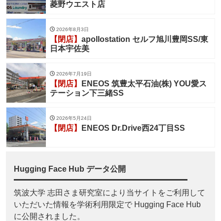
菱野ウエスト店
2026年8月3日
【閉店】
apollostation セルフ旭川豊岡SS/東
日本宇佐美
2026年7月19日
【閉店】
ENEOS 筑豊太平石油(株) YOU愛ス
テーション下三緒SS
2026年5月24日
【閉店】
ENEOS Dr.Drive西24丁目SS
Hugging Face Hub データ公開
筑波大学 志田さま研究室により当サイトをご利用して
いただいた情報を学術利用限定で Hugging Face Hub
に公開されました。