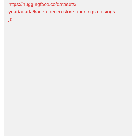
https://huggingface.co/datasets/
ydadadada/kaiten-heiten-store-openings-closings-
ja