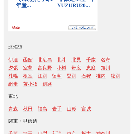
北海道
伊達
函館
北広島
北斗
北見
千歳
名寄
夕張
室蘭
富良野
小樽
帯広
恵庭
旭川
札幌
根室
江別
留萌
登別
石狩
稚内
紋別
網走
苫小牧
釧路
東北
青森
秋田
福島
岩手
山形
宮城
関東・甲信越
千葉
埼玉
山梨
新潟
東京
栃木
神奈川