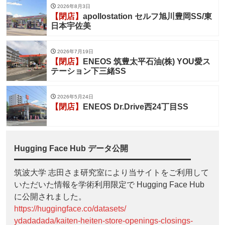
2026年8月3日
【閉店】
apollostation セルフ旭川豊岡SS/東
日本宇佐美
2026年7月19日
【閉店】
ENEOS 筑豊太平石油(株) YOU愛ス
テーション下三緒SS
2026年5月24日
【閉店】
ENEOS Dr.Drive西24丁目SS
Hugging Face Hub データ公開
筑波大学 志田さま研究室により当サイトをご利用して
いただいた情報を学術利用限定で Hugging Face Hub
に公開されました。
https://huggingface.co/datasets/
ydadadada/kaiten-heiten-store-openings-closings-