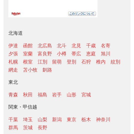
北海道
伊達
函館
北広島
北斗
北見
千歳
名寄
夕張
室蘭
富良野
小樽
帯広
恵庭
旭川
札幌
根室
江別
留萌
登別
石狩
稚内
紋別
網走
苫小牧
釧路
東北
青森
秋田
福島
岩手
山形
宮城
関東・甲信越
千葉
埼玉
山梨
新潟
東京
栃木
神奈川
群馬
茨城
長野