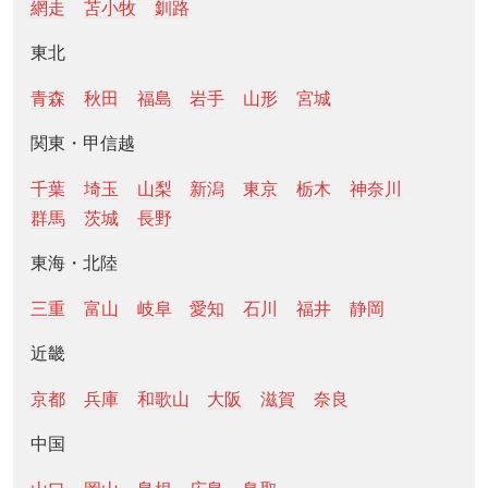
網走
苫小牧
釧路
東北
青森
秋田
福島
岩手
山形
宮城
関東・甲信越
千葉
埼玉
山梨
新潟
東京
栃木
神奈川
群馬
茨城
長野
東海・北陸
三重
富山
岐阜
愛知
石川
福井
静岡
近畿
京都
兵庫
和歌山
大阪
滋賀
奈良
中国