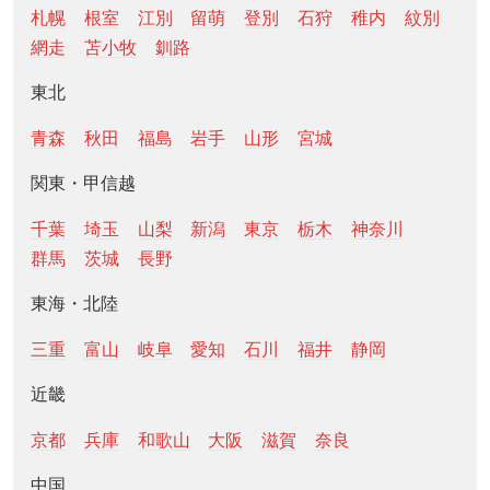
札幌
根室
江別
留萌
登別
石狩
稚内
紋別
網走
苫小牧
釧路
東北
青森
秋田
福島
岩手
山形
宮城
関東・甲信越
千葉
埼玉
山梨
新潟
東京
栃木
神奈川
群馬
茨城
長野
東海・北陸
三重
富山
岐阜
愛知
石川
福井
静岡
近畿
京都
兵庫
和歌山
大阪
滋賀
奈良
中国