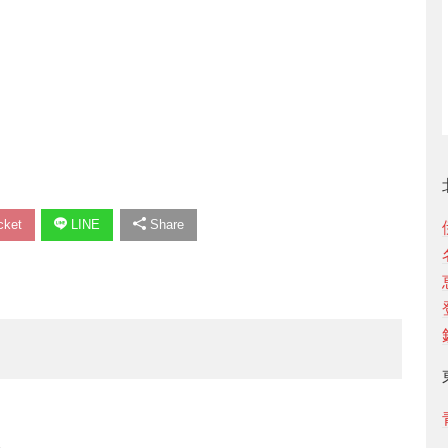
ket
LINE
Share
い。