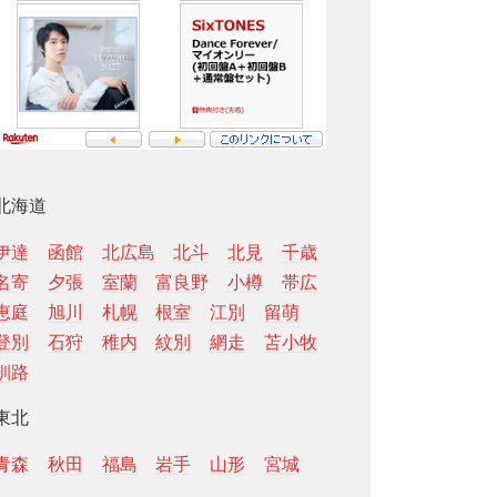
北海道
伊達
函館
北広島
北斗
北見
千歳
名寄
夕張
室蘭
富良野
小樽
帯広
恵庭
旭川
札幌
根室
江別
留萌
登別
石狩
稚内
紋別
網走
苫小牧
釧路
東北
青森
秋田
福島
岩手
山形
宮城