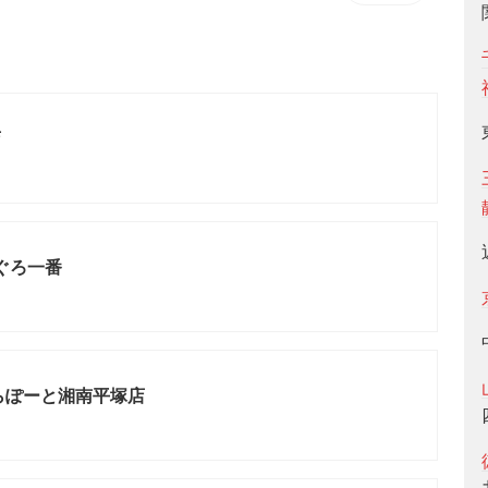
店
まぐろ一番
らぽーと湘南平塚店