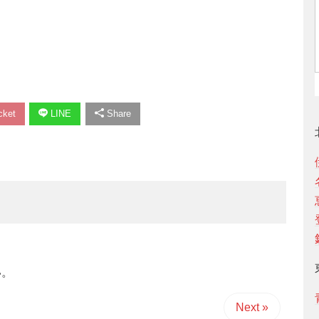
ket
LINE
Share
い。
Next »