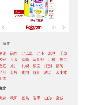
北海道
伊達
函館
北広島
北斗
北見
千歳
名寄
夕張
室蘭
富良野
小樽
帯広
恵庭
旭川
札幌
根室
江別
留萌
登別
石狩
稚内
紋別
網走
苫小牧
釧路
東北
青森
秋田
福島
岩手
山形
宮城