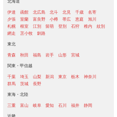
北海道
伊達
函館
北広島
北斗
北見
千歳
名寄
夕張
室蘭
富良野
小樽
帯広
恵庭
旭川
札幌
根室
江別
留萌
登別
石狩
稚内
紋別
網走
苫小牧
釧路
東北
青森
秋田
福島
岩手
山形
宮城
関東・甲信越
千葉
埼玉
山梨
新潟
東京
栃木
神奈川
群馬
茨城
長野
東海・北陸
三重
富山
岐阜
愛知
石川
福井
静岡
近畿