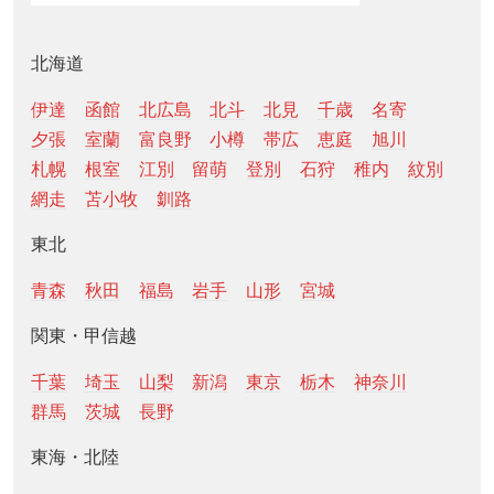
北海道
伊達
函館
北広島
北斗
北見
千歳
名寄
夕張
室蘭
富良野
小樽
帯広
恵庭
旭川
札幌
根室
江別
留萌
登別
石狩
稚内
紋別
網走
苫小牧
釧路
東北
青森
秋田
福島
岩手
山形
宮城
関東・甲信越
千葉
埼玉
山梨
新潟
東京
栃木
神奈川
群馬
茨城
長野
東海・北陸