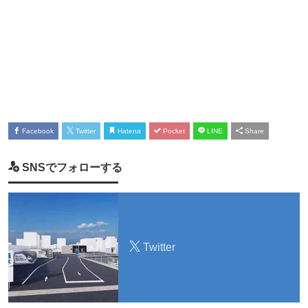
Facebook
Twitter
Hatena
Pocket
LINE
Share
SNSでフォローする
Twitter