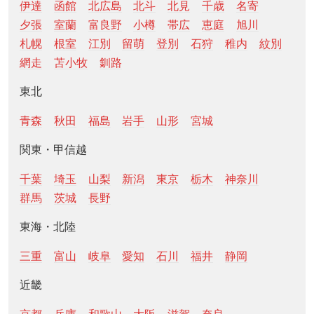
伊達
函館
北広島
北斗
北見
千歳
名寄
夕張
室蘭
富良野
小樽
帯広
恵庭
旭川
札幌
根室
江別
留萌
登別
石狩
稚内
紋別
網走
苫小牧
釧路
東北
青森
秋田
福島
岩手
山形
宮城
関東・甲信越
千葉
埼玉
山梨
新潟
東京
栃木
神奈川
群馬
茨城
長野
東海・北陸
三重
富山
岐阜
愛知
石川
福井
静岡
近畿