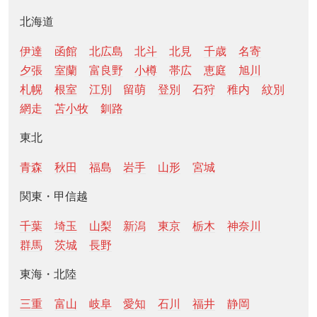
北海道
伊達
函館
北広島
北斗
北見
千歳
名寄
夕張
室蘭
富良野
小樽
帯広
恵庭
旭川
札幌
根室
江別
留萌
登別
石狩
稚内
紋別
網走
苫小牧
釧路
東北
青森
秋田
福島
岩手
山形
宮城
関東・甲信越
千葉
埼玉
山梨
新潟
東京
栃木
神奈川
群馬
茨城
長野
東海・北陸
三重
富山
岐阜
愛知
石川
福井
静岡