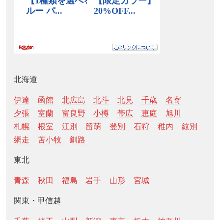
北海道
伊達
函館
北広島
北斗
北見
千歳
名寄
夕張
室蘭
富良野
小樽
帯広
恵庭
旭川
札幌
根室
江別
留萌
登別
石狩
稚内
紋別
網走
苫小牧
釧路
東北
青森
秋田
福島
岩手
山形
宮城
関東・甲信越