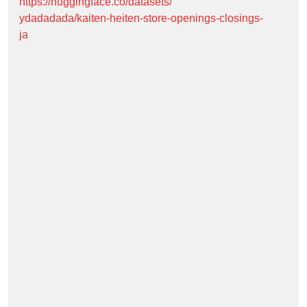
https://huggingface.co/datasets/
ydadadada/kaiten-heiten-store-openings-closings-
ja