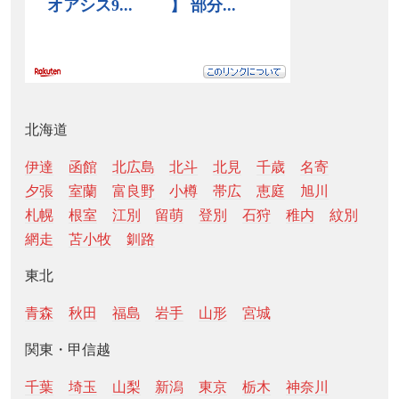
北海道
伊達
函館
北広島
北斗
北見
千歳
名寄
夕張
室蘭
富良野
小樽
帯広
恵庭
旭川
札幌
根室
江別
留萌
登別
石狩
稚内
紋別
網走
苫小牧
釧路
東北
青森
秋田
福島
岩手
山形
宮城
関東・甲信越
千葉
埼玉
山梨
新潟
東京
栃木
神奈川