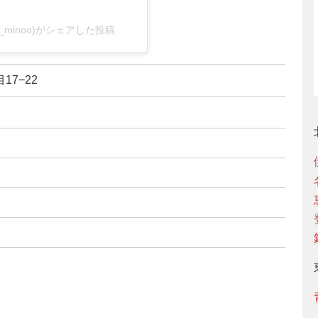
_minoo)がシェアした投稿
17−22