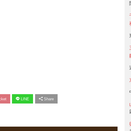
ket
LINE
Share