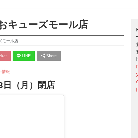
おキューズモール店
ズモール店
ket
LINE
Share
店情報
13日（月）閉店