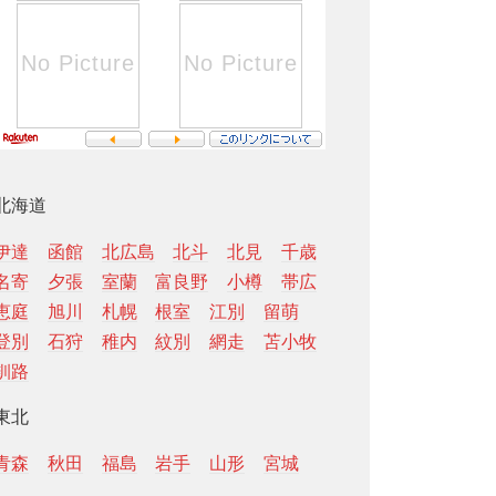
北海道
伊達
函館
北広島
北斗
北見
千歳
名寄
夕張
室蘭
富良野
小樽
帯広
恵庭
旭川
札幌
根室
江別
留萌
登別
石狩
稚内
紋別
網走
苫小牧
釧路
東北
青森
秋田
福島
岩手
山形
宮城