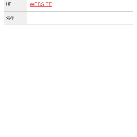
HP
WEBSITE
備考