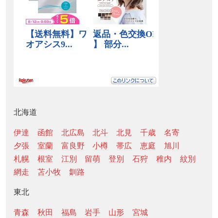
北海道
伊達
函館
北広島
北斗
北見
千歳
名寄
夕張
室蘭
富良野
小樽
帯広
恵庭
旭川
札幌
根室
江別
留萌
登別
石狩
稚内
紋別
網走
苫小牧
釧路
東北
青森
秋田
福島
岩手
山形
宮城