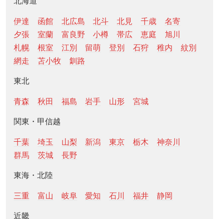
北海道
伊達
函館
北広島
北斗
北見
千歳
名寄
夕張
室蘭
富良野
小樽
帯広
恵庭
旭川
札幌
根室
江別
留萌
登別
石狩
稚内
紋別
網走
苫小牧
釧路
東北
青森
秋田
福島
岩手
山形
宮城
関東・甲信越
千葉
埼玉
山梨
新潟
東京
栃木
神奈川
群馬
茨城
長野
東海・北陸
三重
富山
岐阜
愛知
石川
福井
静岡
近畿