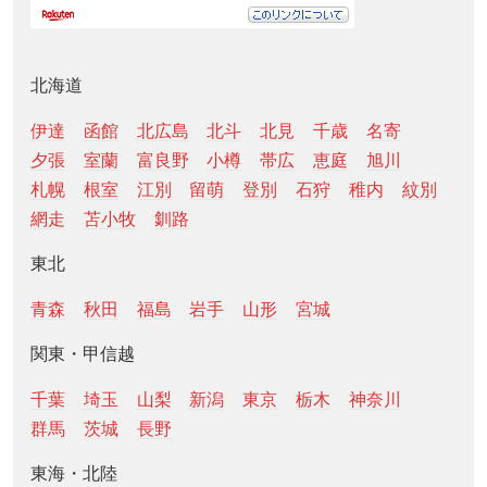
北海道
伊達
函館
北広島
北斗
北見
千歳
名寄
夕張
室蘭
富良野
小樽
帯広
恵庭
旭川
札幌
根室
江別
留萌
登別
石狩
稚内
紋別
網走
苫小牧
釧路
東北
青森
秋田
福島
岩手
山形
宮城
関東・甲信越
千葉
埼玉
山梨
新潟
東京
栃木
神奈川
群馬
茨城
長野
東海・北陸