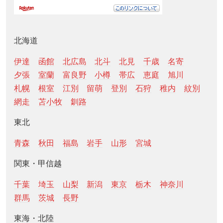
北海道
伊達
函館
北広島
北斗
北見
千歳
名寄
夕張
室蘭
富良野
小樽
帯広
恵庭
旭川
札幌
根室
江別
留萌
登別
石狩
稚内
紋別
網走
苫小牧
釧路
東北
青森
秋田
福島
岩手
山形
宮城
関東・甲信越
千葉
埼玉
山梨
新潟
東京
栃木
神奈川
群馬
茨城
長野
東海・北陸