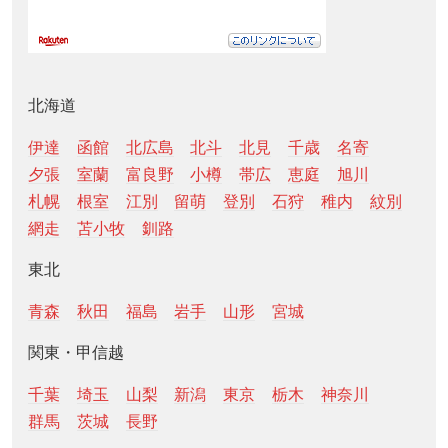
北海道
伊達
函館
北広島
北斗
北見
千歳
名寄
夕張
室蘭
富良野
小樽
帯広
恵庭
旭川
札幌
根室
江別
留萌
登別
石狩
稚内
紋別
網走
苫小牧
釧路
東北
青森
秋田
福島
岩手
山形
宮城
関東・甲信越
千葉
埼玉
山梨
新潟
東京
栃木
神奈川
群馬
茨城
長野