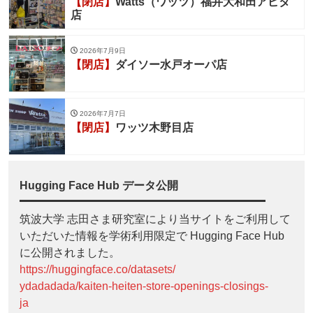
【閉店】
Watts（ワッツ）福井大和田アピタ
店
2026年7月9日
【閉店】
ダイソー水戸オーパ店
2026年7月7日
【閉店】
ワッツ木野目店
Hugging Face Hub データ公開
筑波大学 志田さま研究室により当サイトをご利用して
いただいた情報を学術利用限定で Hugging Face Hub
に公開されました。
https://huggingface.co/datasets/
ydadadada/kaiten-heiten-store-openings-closings-
ja