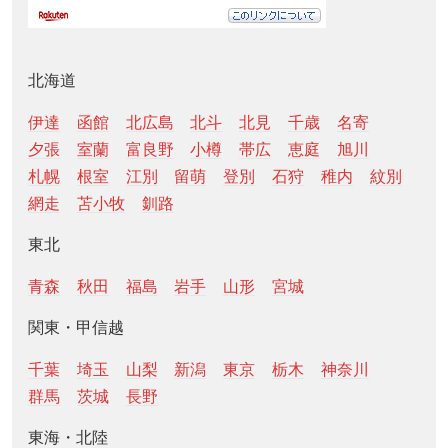
北海道
伊達
函館
北広島
北斗
北見
千歳
名寄
夕張
室蘭
富良野
小樽
帯広
恵庭
旭川
札幌
根室
江別
留萌
登別
石狩
稚内
紋別
網走
苫小牧
釧路
東北
青森
秋田
福島
岩手
山形
宮城
関東・甲信越
千葉
埼玉
山梨
新潟
東京
栃木
神奈川
群馬
茨城
長野
東海・北陸