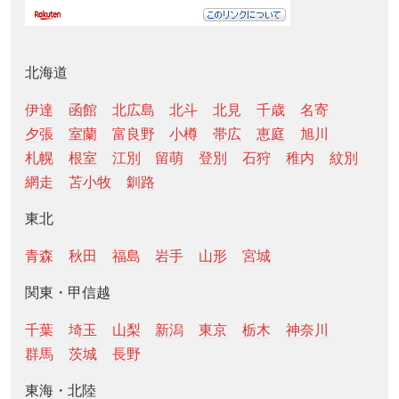
北海道
伊達
函館
北広島
北斗
北見
千歳
名寄
夕張
室蘭
富良野
小樽
帯広
恵庭
旭川
札幌
根室
江別
留萌
登別
石狩
稚内
紋別
網走
苫小牧
釧路
東北
青森
秋田
福島
岩手
山形
宮城
関東・甲信越
千葉
埼玉
山梨
新潟
東京
栃木
神奈川
群馬
茨城
長野
東海・北陸