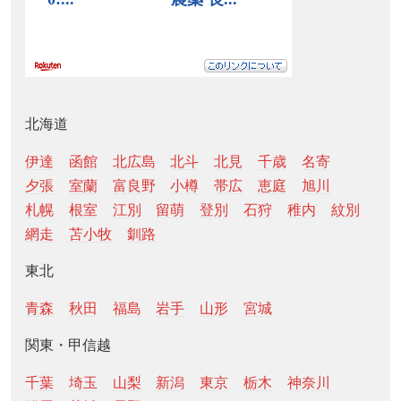
北海道
伊達
函館
北広島
北斗
北見
千歳
名寄
夕張
室蘭
富良野
小樽
帯広
恵庭
旭川
札幌
根室
江別
留萌
登別
石狩
稚内
紋別
網走
苫小牧
釧路
東北
青森
秋田
福島
岩手
山形
宮城
関東・甲信越
千葉
埼玉
山梨
新潟
東京
栃木
神奈川