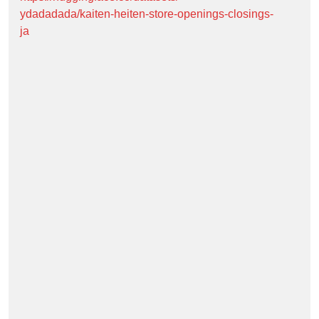
ydadadada/kaiten-heiten-store-openings-closings-
ja