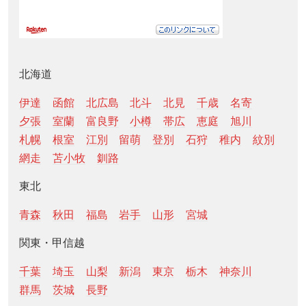
北海道
伊達
函館
北広島
北斗
北見
千歳
名寄
夕張
室蘭
富良野
小樽
帯広
恵庭
旭川
札幌
根室
江別
留萌
登別
石狩
稚内
紋別
網走
苫小牧
釧路
東北
青森
秋田
福島
岩手
山形
宮城
関東・甲信越
千葉
埼玉
山梨
新潟
東京
栃木
神奈川
群馬
茨城
長野