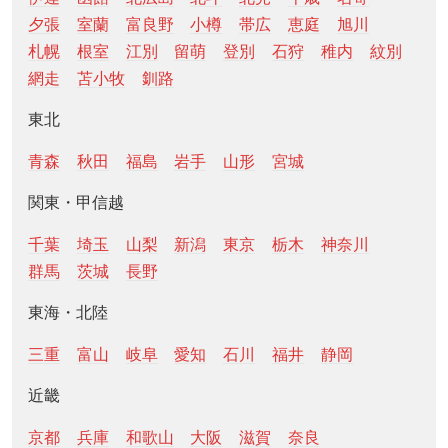
夕張
室蘭
富良野
小樽
帯広
恵庭
旭川
札幌
根室
江別
留萌
登別
石狩
稚内
紋別
網走
苫小牧
釧路
東北
青森
秋田
福島
岩手
山形
宮城
関東・甲信越
千葉
埼玉
山梨
新潟
東京
栃木
神奈川
群馬
茨城
長野
東海・北陸
三重
富山
岐阜
愛知
石川
福井
静岡
近畿
京都
兵庫
和歌山
大阪
滋賀
奈良