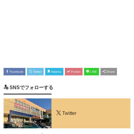
Facebook
Twitter
Hatena
Pocket
LINE
Share
SNSでフォローする
Twitter