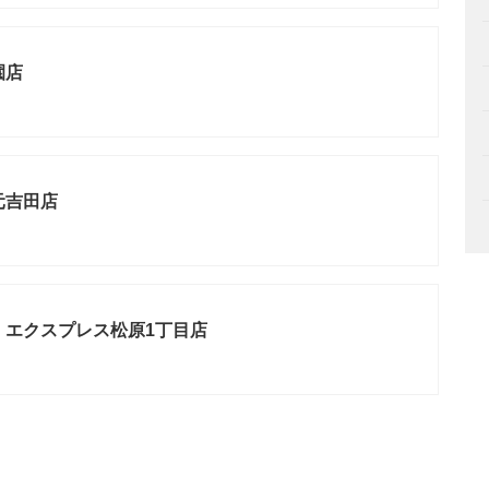
園店
元吉田店
 エクスプレス松原1丁目店