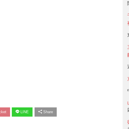
ket
LINE
Share