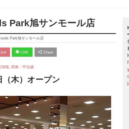
s Park旭サンモール店
ods Park旭サンモール店
ket
LINE
Share
店情報
,
関東・甲信越
2日（木）オープン