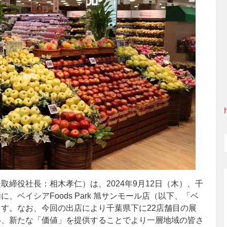
締役社長：相木孝仁）は、2024年9月12日（木）、千
ベイシアFoods Park 旭サンモール店（以下、「ベ
す。なお、今回の出店により千葉県下に22店舗目の展
い、新たな「価値」を提供することでより一層地域の皆さ