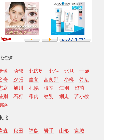
北海道
伊達
函館
北広島
北斗
北見
千歳
名寄
夕張
室蘭
富良野
小樽
帯広
恵庭
旭川
札幌
根室
江別
留萌
登別
石狩
稚内
紋別
網走
苫小牧
釧路
東北
青森
秋田
福島
岩手
山形
宮城