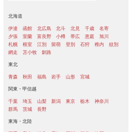
北海道
伊達
函館
北広島
北斗
北見
千歳
名寄
夕張
室蘭
富良野
小樽
帯広
恵庭
旭川
札幌
根室
江別
留萌
登別
石狩
稚内
紋別
網走
苫小牧
釧路
東北
青森
秋田
福島
岩手
山形
宮城
関東・甲信越
千葉
埼玉
山梨
新潟
東京
栃木
神奈川
群馬
茨城
長野
東海・北陸