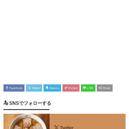
Facebook
Twitter
Hatena
Pocket
LINE
Share
SNSでフォローする
Twitter