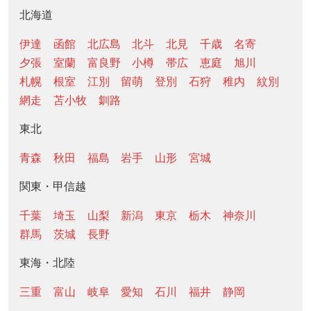
北海道
伊達
函館
北広島
北斗
北見
千歳
名寄
夕張
室蘭
富良野
小樽
帯広
恵庭
旭川
札幌
根室
江別
留萌
登別
石狩
稚内
紋別
網走
苫小牧
釧路
東北
青森
秋田
福島
岩手
山形
宮城
関東・甲信越
千葉
埼玉
山梨
新潟
東京
栃木
神奈川
群馬
茨城
長野
東海・北陸
三重
富山
岐阜
愛知
石川
福井
静岡