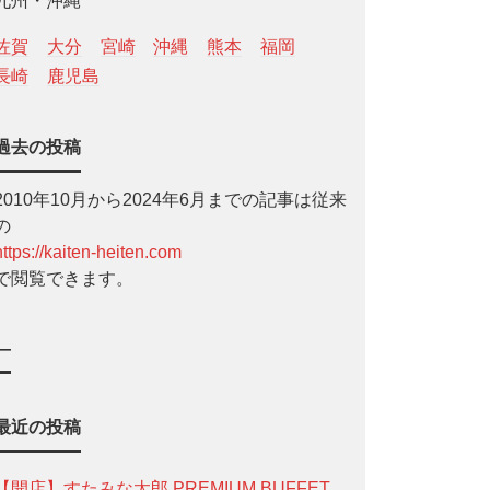
九州・沖縄
佐賀
大分
宮崎
沖縄
熊本
福岡
長崎
鹿児島
過去の投稿
2010年10月から2024年6月までの記事は従来
の
https://kaiten-heiten.com
で閲覧できます。
—
最近の投稿
【開店】すたみな太郎 PREMIUM BUFFET