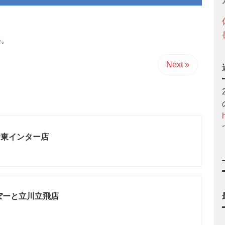
い。
Next »
倉東インター店
ぽーと立川立飛店