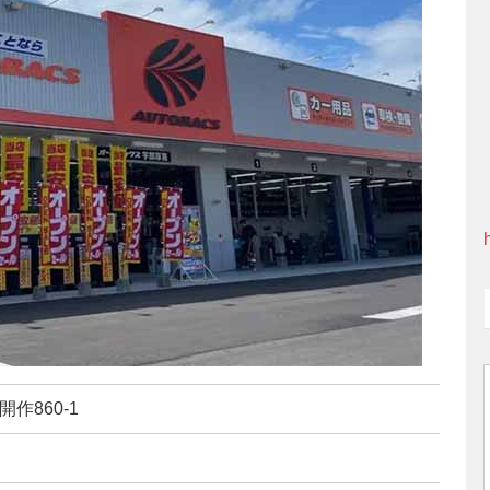
開作860-1