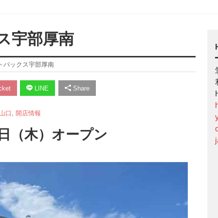
ス宇部厚南
トバックス宇部厚南
ket
LINE
Share
山口
,
開店情報
月4日（木）オープン