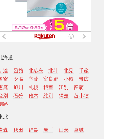
北海道
伊達
函館
北広島
北斗
北見
千歳
名寄
夕張
室蘭
富良野
小樽
帯広
恵庭
旭川
札幌
根室
江別
留萌
登別
石狩
稚内
紋別
網走
苫小牧
釧路
東北
青森
秋田
福島
岩手
山形
宮城