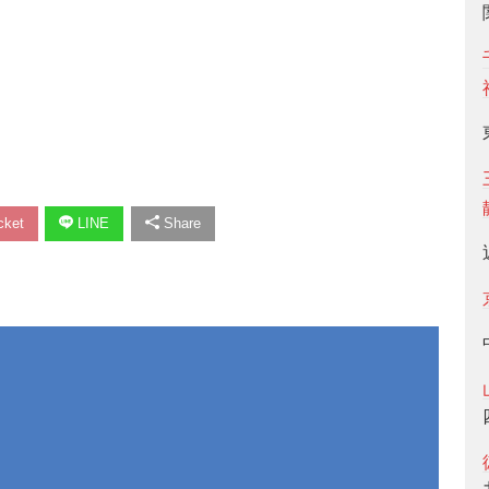
ket
LINE
Share