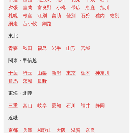
夕張
室蘭
富良野
小樽
帯広
恵庭
旭川
札幌
根室
江別
留萌
登別
石狩
稚内
紋別
網走
苫小牧
釧路
東北
青森
秋田
福島
岩手
山形
宮城
関東・甲信越
千葉
埼玉
山梨
新潟
東京
栃木
神奈川
群馬
茨城
長野
東海・北陸
三重
富山
岐阜
愛知
石川
福井
静岡
近畿
京都
兵庫
和歌山
大阪
滋賀
奈良