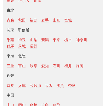
網走
苫小牧
釧路
東北
青森
秋田
福島
岩手
山形
宮城
関東・甲信越
千葉
埼玉
山梨
新潟
東京
栃木
神奈川
群馬
茨城
長野
東海・北陸
三重
富山
岐阜
愛知
石川
福井
静岡
近畿
京都
兵庫
和歌山
大阪
滋賀
奈良
中国
山口
岡山
島根
広島
鳥取