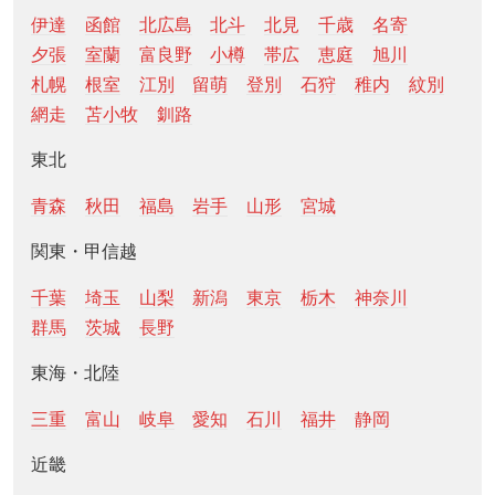
伊達
函館
北広島
北斗
北見
千歳
名寄
夕張
室蘭
富良野
小樽
帯広
恵庭
旭川
札幌
根室
江別
留萌
登別
石狩
稚内
紋別
網走
苫小牧
釧路
東北
青森
秋田
福島
岩手
山形
宮城
関東・甲信越
千葉
埼玉
山梨
新潟
東京
栃木
神奈川
群馬
茨城
長野
東海・北陸
三重
富山
岐阜
愛知
石川
福井
静岡
近畿