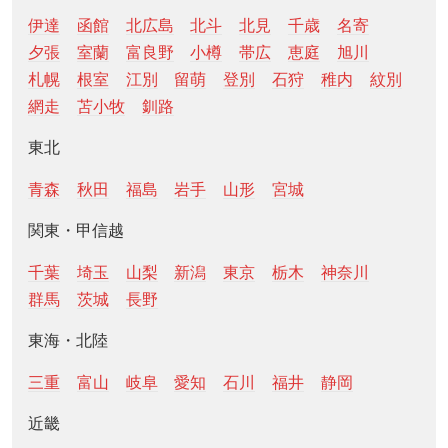
伊達
函館
北広島
北斗
北見
千歳
名寄
夕張
室蘭
富良野
小樽
帯広
恵庭
旭川
札幌
根室
江別
留萌
登別
石狩
稚内
紋別
網走
苫小牧
釧路
東北
青森
秋田
福島
岩手
山形
宮城
関東・甲信越
千葉
埼玉
山梨
新潟
東京
栃木
神奈川
群馬
茨城
長野
東海・北陸
三重
富山
岐阜
愛知
石川
福井
静岡
近畿