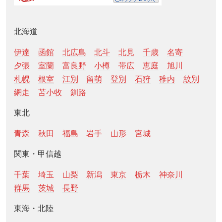
北海道
伊達
函館
北広島
北斗
北見
千歳
名寄
夕張
室蘭
富良野
小樽
帯広
恵庭
旭川
札幌
根室
江別
留萌
登別
石狩
稚内
紋別
網走
苫小牧
釧路
東北
青森
秋田
福島
岩手
山形
宮城
関東・甲信越
千葉
埼玉
山梨
新潟
東京
栃木
神奈川
群馬
茨城
長野
東海・北陸