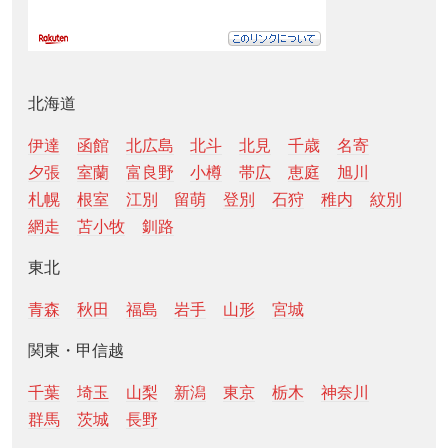
北海道
伊達
函館
北広島
北斗
北見
千歳
名寄
夕張
室蘭
富良野
小樽
帯広
恵庭
旭川
札幌
根室
江別
留萌
登別
石狩
稚内
紋別
網走
苫小牧
釧路
東北
青森
秋田
福島
岩手
山形
宮城
関東・甲信越
千葉
埼玉
山梨
新潟
東京
栃木
神奈川
群馬
茨城
長野